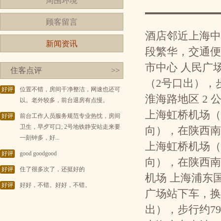
周围环境
顾客留言
酒店邻近上海中
新闻资讯
段繁华，交通便
市中心 人民广场
住客点评
>>
（2号口出），
好评
位置不错，房间干净整洁，网速也还可
淮海路地区 2
以。老外较多，前台退房有点慢。
上海虹桥机场（二
好评
前台工作人员服务规范专业热忱，房间
卫生，早歺可口; 2号地铁静安站走来要
向），在陕西南
一刻钟多，好...
上海虹桥机场（一
好评
good goodgood
向），在陕西南
好评
住了很多次了，还挺好的
机场 上海浦东国
好评
好好，不错。好好，不错。
广场站下车，换
出），步行约79