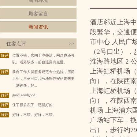
周围环境
顾客留言
酒店邻近上海中
新闻资讯
段繁华，交通便
市中心 人民广场
住客点评
>>
（2号口出），
好评
位置不错，房间干净整洁，网速也还可
淮海路地区 2
以。老外较多，前台退房有点慢。
上海虹桥机场（二
好评
前台工作人员服务规范专业热忱，房间
卫生，早歺可口; 2号地铁静安站走来要
向），在陕西南
一刻钟多，好...
上海虹桥机场（一
好评
good goodgood
向），在陕西南
好评
住了很多次了，还挺好的
机场 上海浦东国
好评
好好，不错。好好，不错。
广场站下车，换
出），步行约79